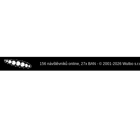
156 návštěvníků online, 27x BAN - © 2001-2026 Wulbo s.r.o