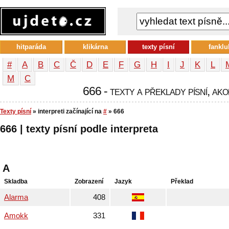
hitparáda
klikárna
texty písní
fanklu
#
A
B
C
Č
D
E
F
G
H
I
J
K
L
М
С
666 - texty a překlady písní, ako
Texty písní
» interpreti začínající na
#
» 666
666 | texty písní podle interpreta
A
Skladba
Zobrazení
Jazyk
Překlad
Alarma
408
Amokk
331