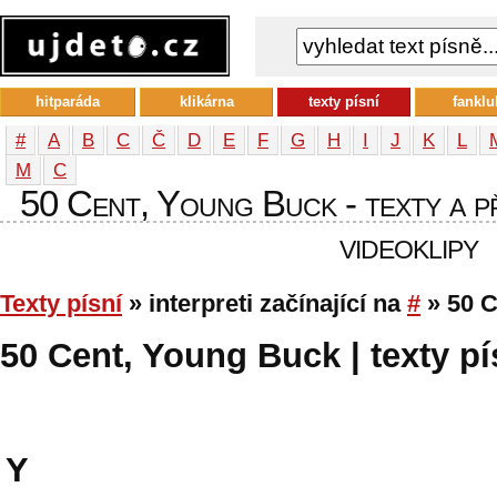
hitparáda
klikárna
texty písní
fanklu
#
A
B
C
Č
D
E
F
G
H
I
J
K
L
М
С
50 Cent, Young Buck - texty a př
videoklipy
Texty písní
» interpreti začínající na
#
» 50 C
50 Cent, Young Buck | texty pí
Y