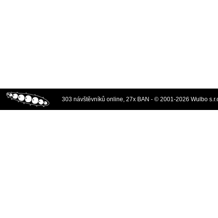
303 návštěvníků online, 27x BAN - © 2001-2026 Wulbo s.r.o