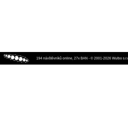
194 návštěvníků online, 27x BAN - © 2001-2026 Wulbo s.r.o