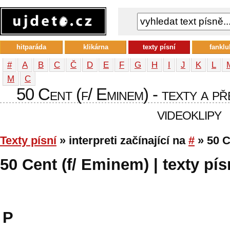
hitparáda
klikárna
texty písní
fanklu
#
A
B
C
Č
D
E
F
G
H
I
J
K
L
М
С
50 Cent (f/ Eminem) - texty a př
videoklipy
Texty písní
» interpreti začínající na
#
» 50 C
50 Cent (f/ Eminem) | texty pís
P