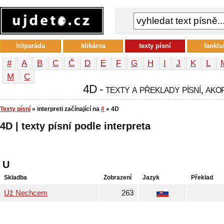
hitparáda
klikárna
texty písní
fanklu
#
A
B
C
Č
D
E
F
G
H
I
J
K
L
М
С
4D - texty a překlady písní, ako
Texty písní
» interpreti začínající na
#
» 4D
4D | texty písní podle interpreta
U
Skladba
Zobrazení
Jazyk
Překlad
Už Nechcem
263