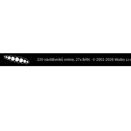
220 návštěvníků online, 27x BAN - © 2001-2026 Wulbo s.r.o