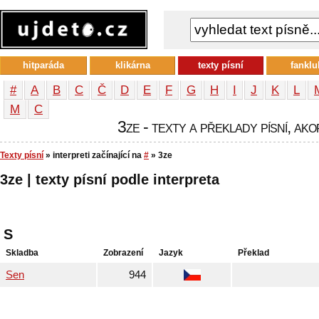
hitparáda
klikárna
texty písní
fanklu
#
A
B
C
Č
D
E
F
G
H
I
J
K
L
М
С
3ze - texty a překlady písní, ako
Texty písní
» interpreti začínající na
#
» 3ze
3ze | texty písní podle interpreta
S
Skladba
Zobrazení
Jazyk
Překlad
Sen
944