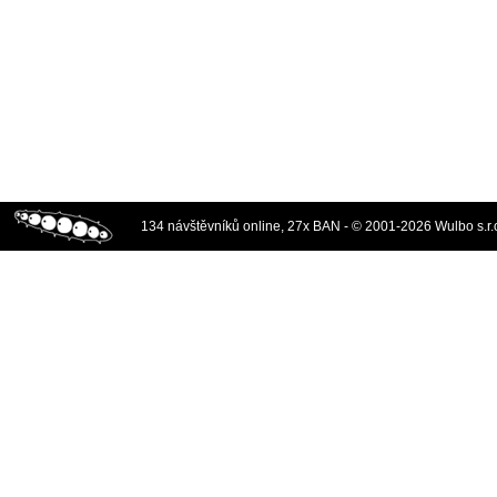
134 návštěvníků online, 27x BAN - © 2001-2026 Wulbo s.r.o