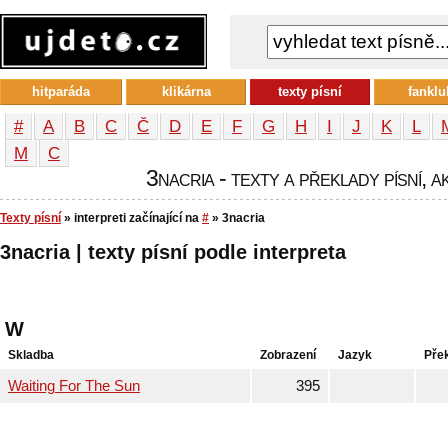
hitparáda
klikárna
texty písní
fanklu
#
A
B
C
Č
D
E
F
G
H
I
J
K
L
М
С
3nacria - texty a překlady písní, a
Texty písní
» interpreti začínající na
#
» 3nacria
3nacria | texty písní podle interpreta
W
Skladba
Zobrazení
Jazyk
Pře
Waiting For The Sun
395