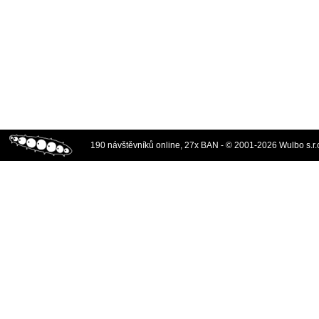
190 návštěvníků online, 27x BAN - © 2001-2026 Wulbo s.r.o