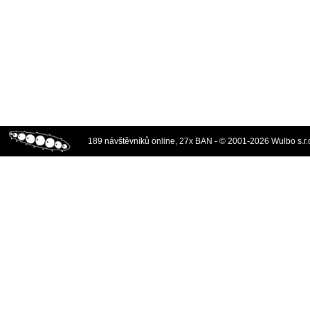
189 návštěvníků online, 27x BAN - © 2001-2026 Wulbo s.r.o