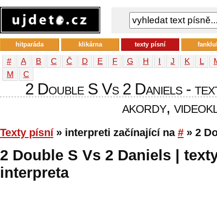
hitparáda
klikárna
texty písní
fanklu
#
A
B
C
Č
D
E
F
G
H
I
J
K
L
М
С
2 Double S Vs 2 Daniels - text
akordy, videokl
Texty písní
» interpreti začínající na
#
» 2 Do
2 Double S Vs 2 Daniels | text
interpreta