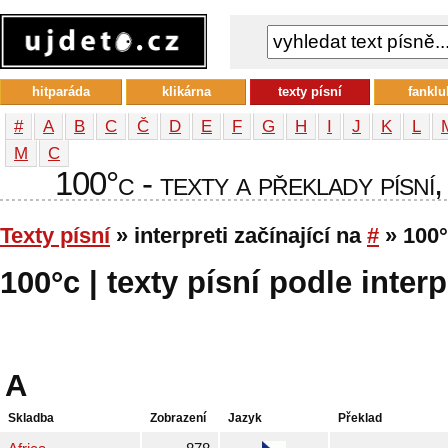
hitparáda
klikárna
texty písní
fanklu
#
A
B
C
Č
D
E
F
G
H
I
J
K
L
М
С
100°c - texty a překlady písní,
Texty písní
» interpreti začínající na
#
» 100
100°c | texty písní podle interp
A
Skladba
Zobrazení
Jazyk
Překlad