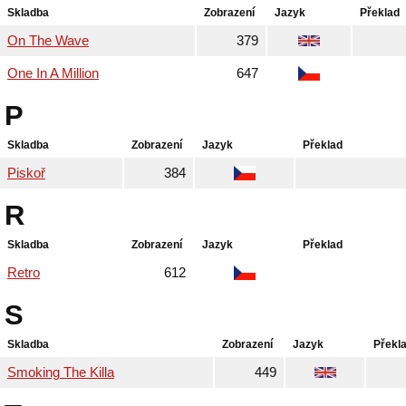
Skladba
Zobrazení
Jazyk
Překlad
On The Wave
379
One In A Million
647
P
Skladba
Zobrazení
Jazyk
Překlad
Piskoř
384
R
Skladba
Zobrazení
Jazyk
Překlad
Retro
612
S
Skladba
Zobrazení
Jazyk
Překl
Smoking The Killa
449