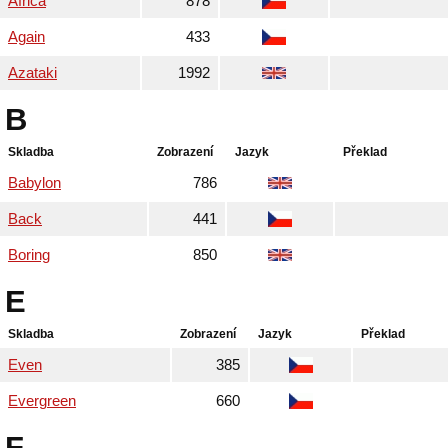
Africa
878
Again
433
Azataki
1992
B
Skladba
Zobrazení
Jazyk
Překlad
Babylon
786
Back
441
Boring
850
E
Skladba
Zobrazení
Jazyk
Překlad
Even
385
Evergreen
660
F