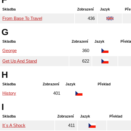
Skladba
Zobrazení
Jazyk
Pře
From Base To Travel
436
G
Skladba
Zobrazení
Jazyk
Překl
George
360
Get Up And Stand
622
H
Skladba
Zobrazení
Jazyk
Překlad
History
401
I
Skladba
Zobrazení
Jazyk
Překlad
It´s A Shock
411