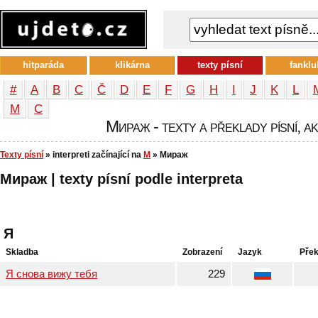
hitparáda
klikárna
texty písní
fanklu
#
A
B
C
Č
D
E
F
G
H
I
J
K
L
М
С
Мираж - texty a překlady písní, ak
Texty písní
» interpreti začínající na
М
» Мираж
Мираж | texty písní podle interpreta
Я
Skladba
Zobrazení
Jazyk
Přek
Я снова вижу тебя
229