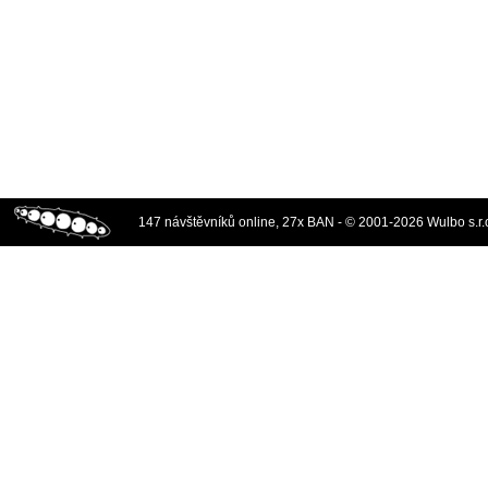
147 návštěvníků online, 27x BAN - © 2001-2026 Wulbo s.r.o