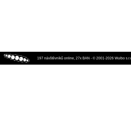
197 návštěvníků online, 27x BAN - © 2001-2026 Wulbo s.r.o