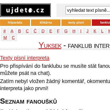
hitparáda
klikárna
texty písní
fanklu
#
A
B
C
Č
D
E
F
G
H
I
J
K
L
М
С
Yuksek
- fanklub inte
Texty písní interpreta
Pro přispívání do fanklubu se musíte stát fan
můžete psát na chat).
Zatím nebyl vložen žádný komentář, okomentu
interpreta jako první!
Seznam fanoušků