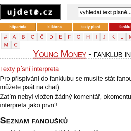
hitparáda
klikárna
texty písní
fanklu
#
A
B
C
Č
D
E
F
G
H
I
J
K
L
М
С
Young Money
- fanklub i
Texty písní interpreta
Pro přispívání do fanklubu se musíte stát fan
můžete psát na chat).
Zatím nebyl vložen žádný komentář, okomentu
interpreta jako první!
Seznam fanoušků