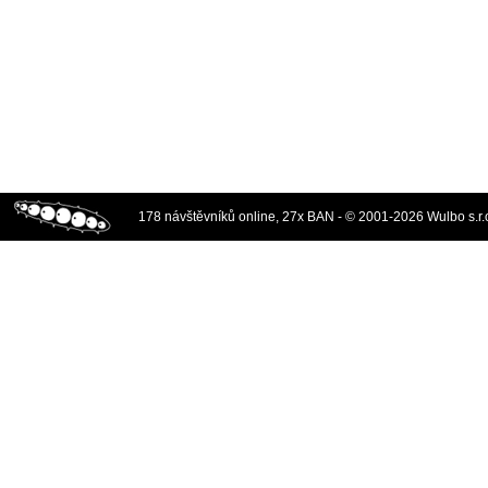
178 návštěvníků online, 27x BAN - © 2001-2026 Wulbo s.r.o