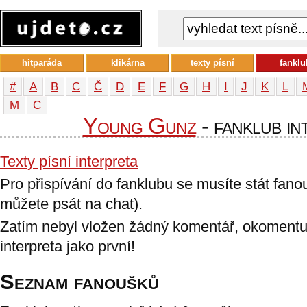
hitparáda
klikárna
texty písní
fanklu
#
A
B
C
Č
D
E
F
G
H
I
J
K
L
М
С
Young Gunz
- fanklub in
Texty písní interpreta
Pro přispívání do fanklubu se musíte stát fan
můžete psát na chat).
Zatím nebyl vložen žádný komentář, okomentu
interpreta jako první!
Seznam fanoušků