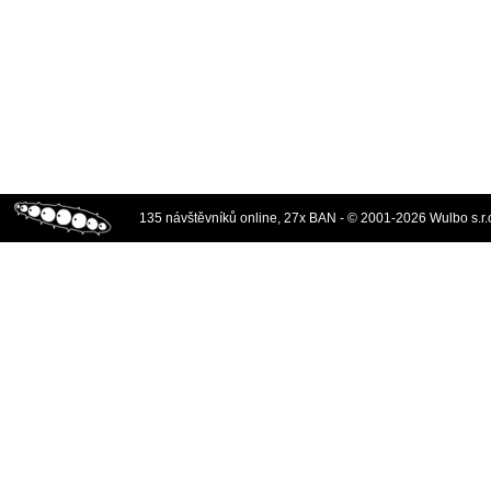
135 návštěvníků online, 27x BAN - © 2001-2026 Wulbo s.r.o