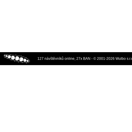
127 návštěvníků online, 27x BAN - © 2001-2026 Wulbo s.r.o