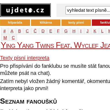
hitparáda
klikárna
texty písní
fanklu
#
A
B
C
Č
D
E
F
G
H
I
J
K
L
М
С
Ying Yang Twins Feat. Wyclef Je
Texty písní interpreta
Pro přispívání do fanklubu se musíte stát fan
můžete psát na chat).
Zatím nebyl vložen žádný komentář, okomentu
interpreta jako první!
Seznam fanoušků