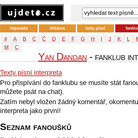
hitparáda
klikárna
texty písní
fanklu
#
A
B
C
Č
D
E
F
G
H
I
J
K
L
М
С
Yan Dandan
- fanklub in
Texty písní interpreta
Pro přispívání do fanklubu se musíte stát fan
můžete psát na chat).
Zatím nebyl vložen žádný komentář, okomentu
interpreta jako první!
Seznam fanoušků