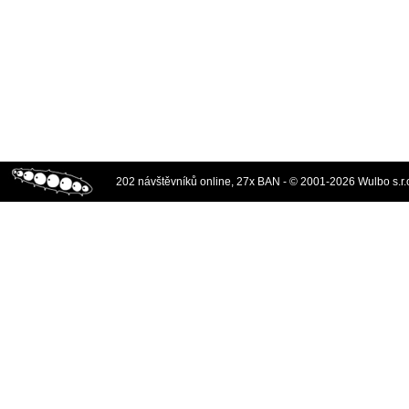
202 návštěvníků online, 27x BAN - © 2001-2026 Wulbo s.r.o