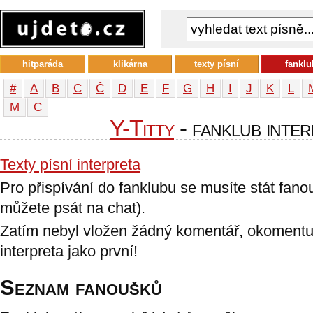
hitparáda
klikárna
texty písní
fanklu
#
A
B
C
Č
D
E
F
G
H
I
J
K
L
М
С
Y-Titty
- fanklub inter
Texty písní interpreta
Pro přispívání do fanklubu se musíte stát fan
můžete psát na chat).
Zatím nebyl vložen žádný komentář, okomentu
interpreta jako první!
Seznam fanoušků