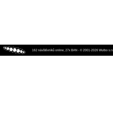
162 návštěvníků online, 27x BAN - © 2001-2026 Wulbo s.r.o