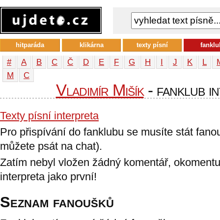
hitparáda
klikárna
texty písní
fanklu
#
A
B
C
Č
D
E
F
G
H
I
J
K
L
М
С
Vladimír Mišík
- fanklub i
Texty písní interpreta
Pro přispívání do fanklubu se musíte stát fan
můžete psát na chat).
Zatím nebyl vložen žádný komentář, okomentu
interpreta jako první!
Seznam fanoušků