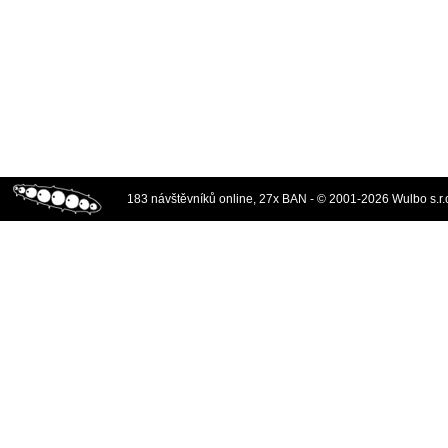
183 návštěvníků online, 27x BAN - © 2001-2026 Wulbo s.r.o