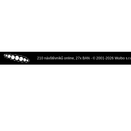
210 návštěvníků online, 27x BAN - © 2001-2026 Wulbo s.r.o