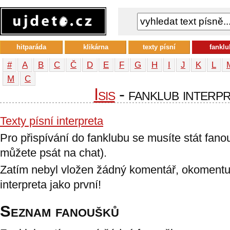
hitparáda
klikárna
texty písní
fanklu
#
A
B
C
Č
D
E
F
G
H
I
J
K
L
М
С
Isis
- fanklub interp
Texty písní interpreta
Pro přispívání do fanklubu se musíte stát fan
můžete psát na chat).
Zatím nebyl vložen žádný komentář, okomentu
interpreta jako první!
Seznam fanoušků