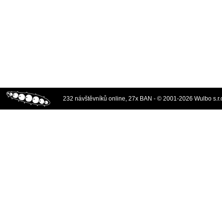
232 návštěvníků online, 27x BAN - © 2001-2026 Wulbo s.r.o