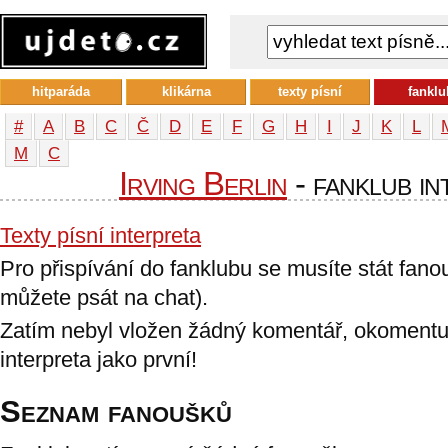
hitparáda
klikárna
texty písní
fanklu
#
A
B
C
Č
D
E
F
G
H
I
J
K
L
М
С
Irving Berlin
- fanklub in
Texty písní interpreta
Pro přispívání do fanklubu se musíte stát fan
můžete psát na chat).
Zatím nebyl vložen žádný komentář, okomentu
interpreta jako první!
Seznam fanoušků