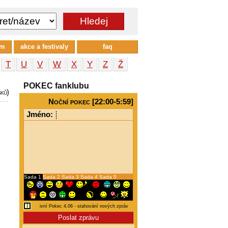
um
akce a festivaly
faq
T
U
V
W
X
Y
Z
Ž
POKEC fanklubu
šků)
Noční pokec [22:00-5:59]
Jméno:
Sada 1
Sada 2
Sada 3
Sada 4
Sada 5