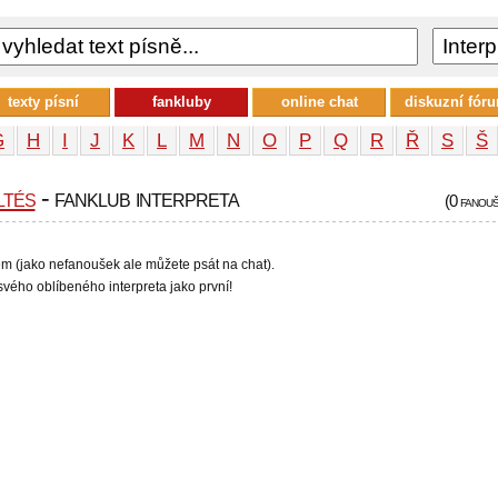
texty písní
fankluby
online chat
diskuzní fór
G
H
I
J
K
L
M
N
O
P
Q
R
Ř
S
Š
ltés
- fanklub interpreta
(0 fanou
em (jako nefanoušek ale můžete psát na chat).
vého oblíbeného interpreta jako první!