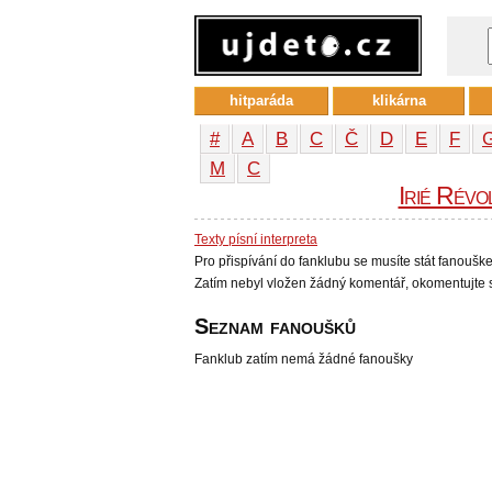
hitparáda
klikárna
#
A
B
C
Č
D
E
F
М
С
Irié Révo
Texty písní interpreta
Pro přispívání do fanklubu se musíte stát fanoušk
Zatím nebyl vložen žádný komentář, okomentujte s
Seznam fanoušků
Fanklub zatím nemá žádné fanoušky