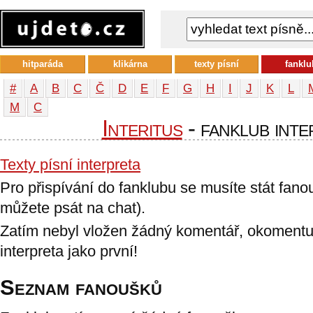
hitparáda
klikárna
texty písní
fanklu
#
A
B
C
Č
D
E
F
G
H
I
J
K
L
М
С
Interitus
- fanklub inte
Texty písní interpreta
Pro přispívání do fanklubu se musíte stát fan
můžete psát na chat).
Zatím nebyl vložen žádný komentář, okomentu
interpreta jako první!
Seznam fanoušků