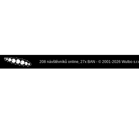
208 návštěvníků online, 27x BAN - © 2001-2026 Wulbo s.r.o