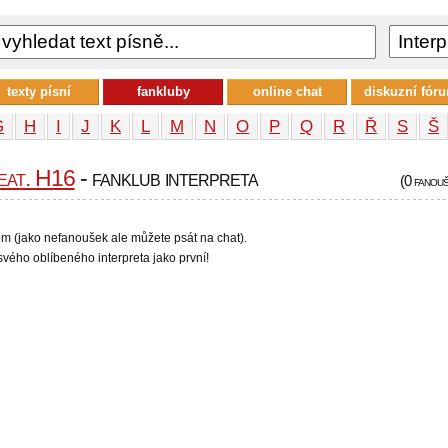
texty písní
fankluby
online chat
diskuzní fór
G
H
I
J
K
L
M
N
O
P
Q
R
Ř
S
Š
eat. H16
- fanklub interpreta
(0 fanou
em (jako nefanoušek ale můžete psát na chat).
vého oblíbeného interpreta jako první!