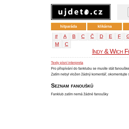
hitparáda
klikárna
#
A
B
C
Č
D
E
F
М
С
Indy & Wich F
Texty písní interpreta
Pro přispívání do fanklubu se musíte stát fanoušk
Zatím nebyl vložen žádný komentář, okomentujte s
Seznam fanoušků
Fanklub zatím nemá žádné fanoušky