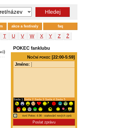
um
akce a festivaly
faq
T
U
V
W
X
Y
Z
Ž
POKEC fanklubu
šků)
Noční pokec [22:00-5:59]
Jméno:
Sada 1
Sada 2
Sada 3
Sada 4
Sada 5