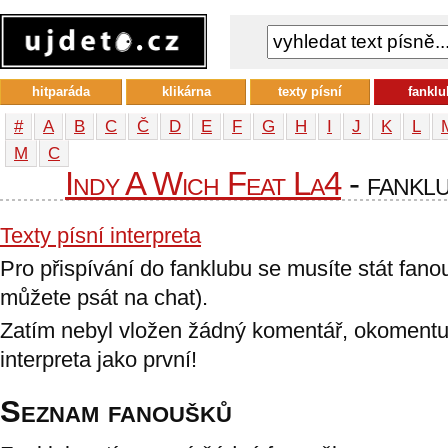
hitparáda
klikárna
texty písní
fanklu
#
A
B
C
Č
D
E
F
G
H
I
J
K
L
М
С
Indy A Wich Feat La4
- fanklu
Texty písní interpreta
Pro přispívání do fanklubu se musíte stát fan
můžete psát na chat).
Zatím nebyl vložen žádný komentář, okomentu
interpreta jako první!
Seznam fanoušků