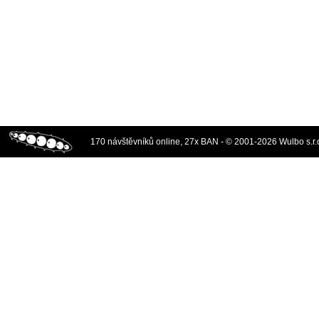
170 návštěvníků online, 27x BAN - © 2001-2026 Wulbo s.r.o