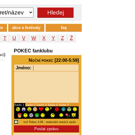
um
akce a festivaly
faq
T
U
V
W
X
Y
Z
Ž
POKEC fanklubu
šků)
Noční pokec [22:00-5:59]
Jméno:
Sada 1
Sada 2
Sada 3
Sada 4
Sada 5