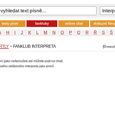
texty písní
fankluby
online chat
diskuzní fór
G
H
I
J
K
L
M
N
O
P
Q
R
Ř
S
Š
rtly
- fanklub interpreta
(0 fanou
em (jako nefanoušek ale můžete psát na chat).
vého oblíbeného interpreta jako první!