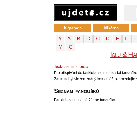
hitparáda
klikárna
#
A
B
C
Č
D
E
F
М
С
Iglu & Ha
Texty písní interpreta
Pro přispívání do fanklubu se musíte stát fanoušk
Zatím nebyl vložen žádný komentář, okomentujte s
Seznam fanoušků
Fanklub zatím nemá žádné fanoušky