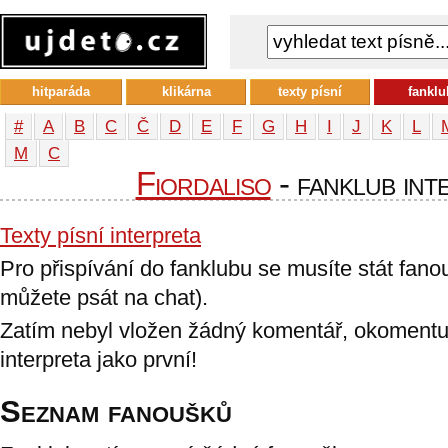
hitparáda
klikárna
texty písní
fanklu
#
A
B
C
Č
D
E
F
G
H
I
J
K
L
М
С
Fiordaliso
- fanklub int
Texty písní interpreta
Pro přispívání do fanklubu se musíte stát fan
můžete psát na chat).
Zatím nebyl vložen žádný komentář, okomentu
interpreta jako první!
Seznam fanoušků