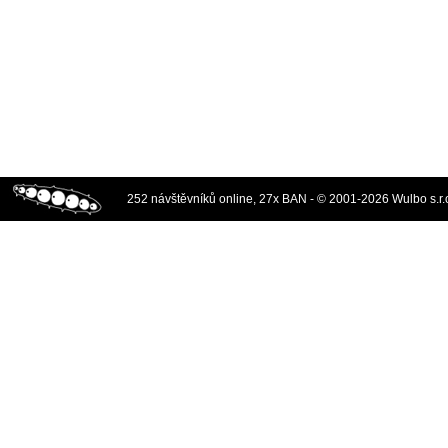
252 návštěvníků online, 27x BAN - © 2001-2026 Wulbo s.r.o