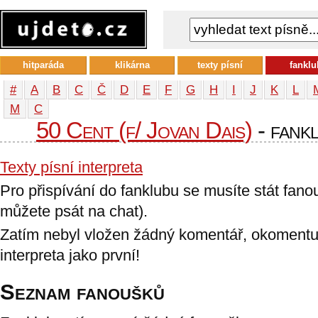
hitparáda
klikárna
texty písní
fanklu
#
A
B
C
Č
D
E
F
G
H
I
J
K
L
М
С
50 Cent (f/ Jovan Dais)
- fankl
Texty písní interpreta
Pro přispívání do fanklubu se musíte stát fan
můžete psát na chat).
Zatím nebyl vložen žádný komentář, okomentu
interpreta jako první!
Seznam fanoušků