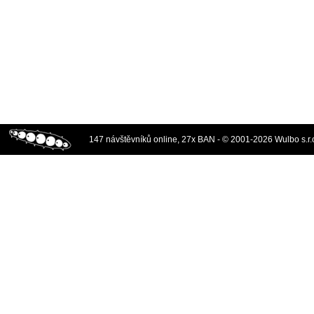
147 návštěvníků online, 27x BAN - © 2001-2026 Wulbo s.r.o