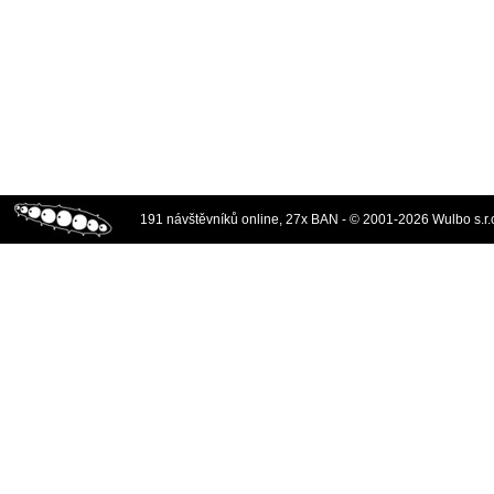
191 návštěvníků online, 27x BAN - © 2001-2026 Wulbo s.r.o