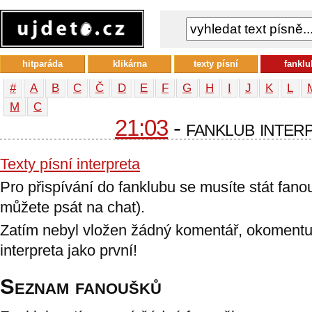
hitparáda
klikárna
texty písní
fanklu
#
A
B
C
Č
D
E
F
G
H
I
J
K
L
М
С
21:03
- fanklub inter
Texty písní interpreta
Pro přispívání do fanklubu se musíte stát fan
můžete psát na chat).
Zatím nebyl vložen žádný komentář, okomentu
interpreta jako první!
Seznam fanoušků