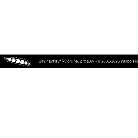
249 návštěvníků online, 27x BAN - © 2001-2026 Wulbo s.r.o