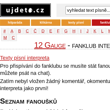
hitparáda
klikárna
texty písní
fanklu
#
A
B
C
Č
D
E
F
G
H
I
J
K
L
М
С
12 Gauge
- fanklub int
Texty písní interpreta
Pro přispívání do fanklubu se musíte stát fan
můžete psát na chat).
Zatím nebyl vložen žádný komentář, okomentu
interpreta jako první!
Seznam fanoušků