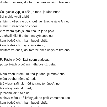
doufám že dnes, doufám že dnes uslyším tvé ano.
Čaj rychle vypij a běž, je ráno, je ráno Anno,
čaj rychle vypij a běž,
slíbím ti všechno co chceš, je ráno, je ráno Anno,
slíbím ti všechno co chceš,
vím včera byla jsi smutná už je to pryč
za chvíli klidně ti dám na vybranou ou,
kam budeš chtít, kam budeš chtít,
kam budeš chtít vyrazíme Anno,
doufám že dnes, doufám že dnes uslyším tvé ano.
R: Rádio právě hlásí sedm padesát,
po zprávách o počasí měla bys už vstát.
Mám trochu trému už teď je ráno, je ráno Anno,
mám trochu trému už teď,
tvé vlasy září jak měď je ráno je ráno Anno,
tvé vlasy září jak měď,
já žasnu jak ti to sluší
a hlavu mám z té krásy jak se patří zamotanou ou,
kam budeš chtít, kam budeš chtít,