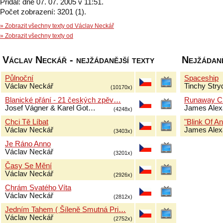
Přidal: dne 07. 07. 2005 v 11:51.
Počet zobrazení: 3201 (1).
» Zobrazit všechny texty od Václav Neckář
» Zobrazit všechny texty od
Václav Neckář - nejžádanější texty
Nejžádaně
Půlnoční
Spaceship
Václav Neckář
Tinchy Stry
(10170x)
Blanické přání - 21 českých zpěv…
Runaway Ch
Josef Vágner & Karel Got…
James Alex
(4248x)
Chci Tě Líbat
"Blink Of An
Václav Neckář
James Alex
(3403x)
Je Ráno Anno
Václav Neckář
(3201x)
Časy Se Mění
Václav Neckář
(2926x)
Chrám Svatého Víta
Václav Neckář
(2812x)
Jedním Tahem ( Šíleně Smutná Pri…
Václav Neckář
(2752x)