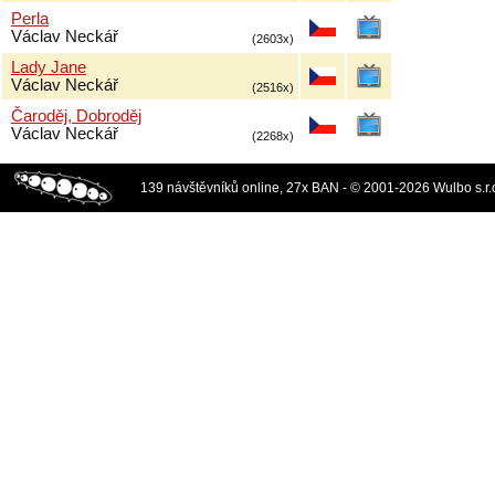
Perla
Václav Neckář
(2603x)
Lady Jane
Václav Neckář
(2516x)
Čaroděj, Dobroděj
Václav Neckář
(2268x)
139 návštěvníků online, 27x BAN - © 2001-2026 Wulbo s.r.o