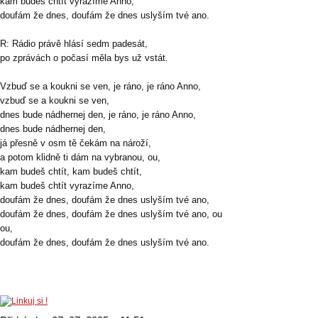
kam budeš chtít vyrazíme Anno,
doufám že dnes, doufám že dnes uslyším tvé ano.
R: Rádio právě hlásí sedm padesát,
po zprávách o počasí měla bys už vstát.
Vzbuď se a koukni se ven, je ráno, je ráno Anno,
vzbuď se a koukni se ven,
dnes bude nádhernej den, je ráno, je ráno Anno,
dnes bude nádhernej den,
já přesně v osm tě čekám na nároží,
a potom klidně ti dám na vybranou, ou,
kam budeš chtít, kam budeš chtít,
kam budeš chtít vyrazíme Anno,
doufám že dnes, doufám že dnes uslyším tvé ano,
doufám že dnes, doufám že dnes uslyším tvé ano, ou
ou,
doufám že dnes, doufám že dnes uslyším tvé ano.