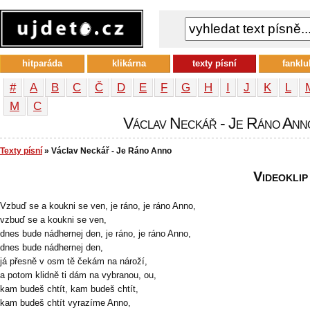
hitparáda
klikárna
texty písní
fanklu
#
A
B
C
Č
D
E
F
G
H
I
J
K
L
М
С
Václav Neckář - Je Ráno Anno 
Texty písní
» Václav Neckář - Je Ráno Anno
Videoklip
Vzbuď se a koukni se ven, je ráno, je ráno Anno,
vzbuď se a koukni se ven,
dnes bude nádhernej den, je ráno, je ráno Anno,
dnes bude nádhernej den,
já přesně v osm tě čekám na nároží,
a potom klidně ti dám na vybranou, ou,
kam budeš chtít, kam budeš chtít,
kam budeš chtít vyrazíme Anno,