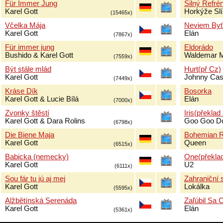
Für Immer Jung
Silný Refré
Karel Gott
Horkýže Sl
(15465x)
Včelka Mája
Neviem By
Karel Gott
Elán
(7867x)
Für immer jung
Eldorádo
Bushido & Karel Gott
Waldemar 
(7559x)
Být stále mlád
Hurt(př Cz)
Karel Gott
Johnny Ca
(7449x)
Kráse Dík
Bosorka
Karel Gott & Lucie Bílá
Elán
(7000x)
Zvonky štěstí
Iris(překlad
Karel Gott & Dara Rolins
Goo Goo Do
(6798x)
Die Biene Maja
Bohemian 
Karel Gott
Queen
(6515x)
Babicka (nemecky)
One(překla
Karel Gott
U2
(6111x)
Sou fár tu jú aj mej
Zahraniční 
Karel Gott
Lokálka
(5595x)
Alžbětínská Serenáda
Zaľúbil Sa 
Karel Gott
Elán
(5361x)