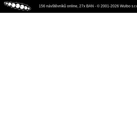
156 návštěvníků online, 27x BAN - © 2001-2026 Wulbo s.r.o