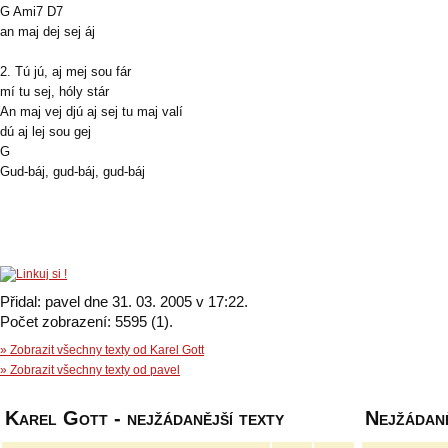
G Ami7 D7
an maj dej sej áj
2. Tú jú, aj mej sou fár
mí tu sej, hóly stár
An maj vej djú aj sej tu maj valí
dú aj lej sou gej
G
Gud-báj, gud-báj, gud-báj
Přidal: pavel dne 31. 03. 2005 v 17:22.
Počet zobrazení: 5595 (1).
» Zobrazit všechny texty od Karel Gott
» Zobrazit všechny texty od pavel
Karel Gott - nejžádanější texty
Nejžádaně