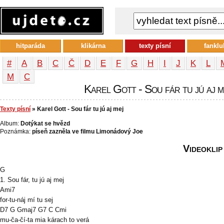
hitparáda
klikárna
texty písní
fanklu
#
A
B
C
Č
D
E
F
G
H
I
J
K
L
М
С
Karel Gott - Sou fár tu jú aj me
Texty písní
» Karel Gott - Sou fár tu jú aj mej
Album:
Dotýkat se hvězd
Poznámka:
píseň zazněla ve filmu Limonádový Joe
Videoklip
G
1. Sou fár, tu jú aj mej
Ami7
for-tu-náj mí tu sej
D7 G Gmaj7 G7 C Cmi
mu-ča-čí-ta mia kárach to verá