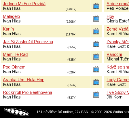
Jednou Mi Fotr Povídá
Srdce prod
Ivan Hlas
Petr Poláče
(1401x)
Malagelo
Hoy
Ivan Hlas
Gloria Este
(1208x)
Karlín
Země Vzdá
Ivan Hlas
Kamil Střih
(1176x)
Jak Si Zasloužit Princeznu
Zvonky štěs
Ivan Hlas
Karel Gott 
(865x)
Mám Tě Rád
Vánoční
Ivan Hlas
Michal Tuč
(635x)
Pod Oknem
Když se sn
Ivan Hlas
Kamil Stři
(626x)
Aranka Umí Hula Hop
Lady Carne
Ivan Hlas
Karel Gott
(553x)
Rocknroll Pro Beethovena
Tvé Stopy 
Ivan Hlas
Jiří Korn
(537x)
151 návštěvníků online, 27x BAN - © 2001-2026 Wulbo s.r.o