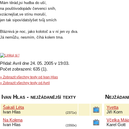
Mám těrád,jsi hudba do uší,
na pouštivodopádv červenci sníh,
vzácnejšat,ve stínu moruší,
jen tak sipovídatslyšet tvůj smích
Bláznivá je noc, jako kolotoč a v ní jen vy dva.
Já nemůžu, nesmím, číhá kolem tma.
Přidal: Avril dne 24. 05. 2005 v 19:03.
Počet zobrazení: 635 (1).
» Zobrazit všechny texty od Ivan Hlas
» Zobrazit všechny texty od Avril
Ivan Hlas - nejžádanější texty
Nejžádaně
Šakalí Léta
Yvetta
Ivan Hlas
Jiří Korn
(2371x)
Na Kolena
Včelka Máj
Ivan Hlas
Karel Gott
(1550x)