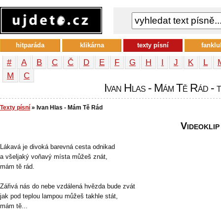
hitparáda
klikárna
texty písní
fanklu
#
A
B
C
Č
D
E
F
G
H
I
J
K
L
М
С
Ivan Hlas - Mám Tě Rád - t
Texty písní
» Ivan Hlas - Mám Tě Rád
Videoklip
Lákavá je divoká barevná cesta odnikad
a všeljaký voňavý místa můžeš znát,
mám tě rád.
Zářivá nás do nebe vzdálená hvězda bude zvát
jak pod teplou lampou můžeš takhle stát,
mám tě...