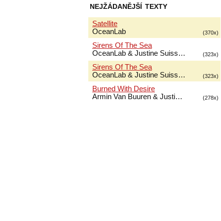
nejžádanější texty
Satellite
OceanLab
(370x)
Sirens Of The Sea
OceanLab & Justine Suiss…
(323x)
Sirens Of The Sea
OceanLab & Justine Suiss…
(323x)
Burned With Desire
Armin Van Buuren & Justi…
(278x)