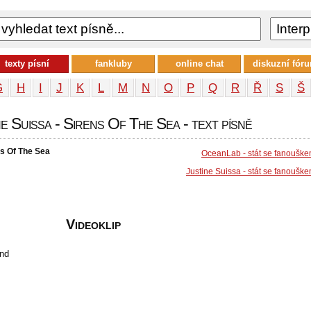
texty písní
fankluby
online chat
diskuzní fór
G
H
I
J
K
L
M
N
O
P
Q
R
Ř
S
Š
 Suissa - Sirens Of The Sea - text písně
s Of The Sea
OceanLab - stát se fanoušk
Justine Suissa - stát se fanoušk
Videoklip
and