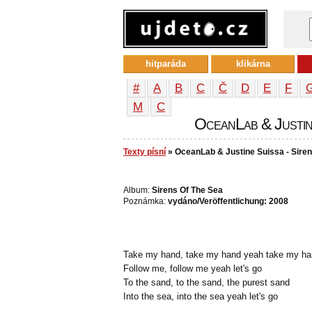
hitparáda
klikárna
#
A
B
C
Č
D
E
F
М
С
OceanLab & Justine
Texty písní
» OceanLab & Justine Suissa - Siren
Album:
Sirens Of The Sea
Poznámka:
vydáno/Veröffentlichung: 2008
Take my hand, take my hand yeah take my h
Follow me, follow me yeah let's go
To the sand, to the sand, the purest sand
Into the sea, into the sea yeah let's go