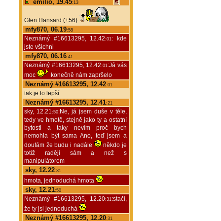
emilio, 19.45
:13
Glen Hansard (+56)
mfy870, 06.19
:58
Neznámý #16613295, 12.42
: kde
:01
jste všichni
mfy870, 06.16
:41
Neznámý #16613295, 12.42
:Já vás
:01
moc
konečně nám zapršelo
Neznámý #16613295, 12.42
:01
tak je to lepší
Neznámý #16613295, 12.41
:21
sky, 12.21
:Ne, já jsem duše v těle,
:50
tedy ve hmotě, stejně jako ty a ostatní
bytosti a taky nevím proč bych
nemohla být sama Ano, teď jsem a
doufám že budu i nadále
někdo je
totiž raději sám a než s
manipulátorem
sky, 12.22
:31
hmota, jednoduchá hmota
sky, 12.21
:50
Neznámý #16613295, 12.20
:stačí,
:31
že ty jsi jednoduchá
Neznámý #16613295, 12.20
:31