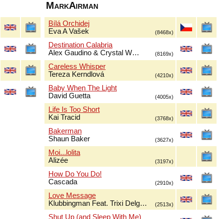
MarkAirman
Bílá Orchidej
Eva A Vašek
(8468x)
Destination Calabria
Alex Gaudino & Crystal W…
(8169x)
Careless Whisper
Tereza Kerndlová
(4210x)
Baby When The Light
David Guetta
(4005x)
Life Is Too Short
Kai Tracid
(3768x)
Bakerman
Shaun Baker
(3627x)
Moi...lolita
Alizée
(3197x)
How Do You Do!
Cascada
(2910x)
Love Message
Klubbingman Feat. Trixi Delg…
(2513x)
Shut Up (and Sleep With Me)