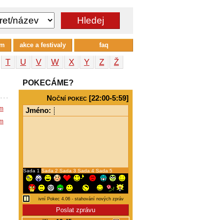
um
akce a festivaly
faq
T
U
V
W
X
Y
Z
Ž
POKECÁME?
Noční pokec [22:00-5:59]
em
Jméno:
em
Sada 1
Sada 2
Sada 3
Sada 4
Sada 5