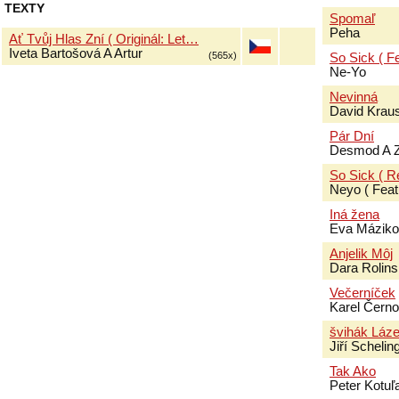
texty
Spomaľ
Peha
Ať Tvůj Hlas Zní ( Originál: Let…
Iveta Bartošová A Artur
(565x)
So Sick ( F
Ne-Yo
Nevinná
David Krau
Pár Dní
Desmod A 
So Sick ( R
Neyo ( Featu
Iná žena
Eva Mázik
Anjelik Môj
Dara Rolins
Večerníček
Karel Čern
švihák Láz
Jiří Schelin
Tak Ako
Peter Kotuľ