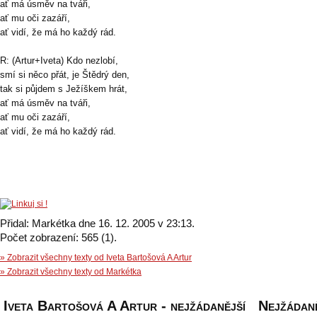
ať má úsměv na tváři,
ať mu oči zazáří,
ať vidí, že má ho každý rád.
R: (Artur+Iveta) Kdo nezlobí,
smí si něco přát, je Štědrý den,
tak si půjdem s Ježíškem hrát,
ať má úsměv na tváři,
ať mu oči zazáří,
ať vidí, že má ho každý rád.
Přidal: Markétka dne 16. 12. 2005 v 23:13.
Počet zobrazení: 565 (1).
» Zobrazit všechny texty od Iveta Bartošová A Artur
» Zobrazit všechny texty od Markétka
Iveta Bartošová A Artur - nejžádanější
Nejžádaně