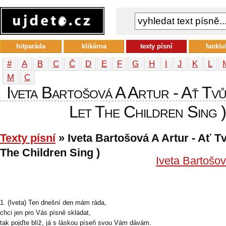
hitparáda
klikárna
texty písní
fanklu
#
A
B
C
Č
D
E
F
G
H
I
J
K
L
М
С
Iveta Bartošová A Artur - Ať Tvůj
Let The Children Sing ) 
Texty písní
» Iveta Bartošová A Artur - Ať Tvů
The Children Sing )
Iveta Bartošov
1. (Iveta) Ten dnešní den mám ráda,
chci jen pro Vás písně skládat,
tak pojďte blíž, já s láskou píseň svou Vám dávám.