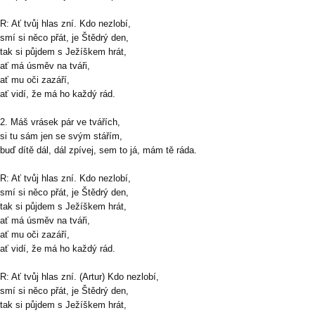
R: Ať tvůj hlas zní. Kdo nezlobí,
smí si něco přát, je Štědrý den,
tak si půjdem s Ježíškem hrát,
ať má úsměv na tváři,
ať mu oči zazáří,
ať vidí, že má ho každý rád.
2. Máš vrásek pár ve tvářích,
si tu sám jen se svým stářím,
buď dítě dál, dál zpívej, sem to já, mám tě ráda.
R: Ať tvůj hlas zní. Kdo nezlobí,
smí si něco přát, je Štědrý den,
tak si půjdem s Ježíškem hrát,
ať má úsměv na tváři,
ať mu oči zazáří,
ať vidí, že má ho každý rád.
R: Ať tvůj hlas zní. (Artur) Kdo nezlobí,
smí si něco přát, je Štědrý den,
tak si půjdem s Ježíškem hrát,