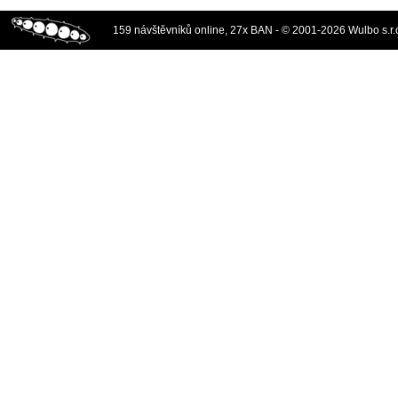
159 návštěvníků online, 27x BAN - © 2001-2026 Wulbo s.r.o