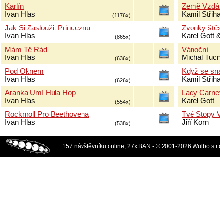
Karlín
Země Vzdá
Ivan Hlas
Kamil Střih
(1176x)
Jak Si Zasloužit Princeznu
Zvonky štěs
Ivan Hlas
Karel Gott 
(865x)
Mám Tě Rád
Vánoční
Ivan Hlas
Michal Tuč
(636x)
Pod Oknem
Když se sn
Ivan Hlas
Kamil Stři
(626x)
Aranka Umí Hula Hop
Lady Carne
Ivan Hlas
Karel Gott
(554x)
Rocknroll Pro Beethovena
Tvé Stopy 
Ivan Hlas
Jiří Korn
(538x)
157 návštěvníků online, 27x BAN - © 2001-2026 Wulbo s.r.o