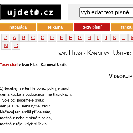
hitparáda
klikárna
texty písní
fanklu
#
A
B
C
Č
D
E
F
G
H
I
J
K
L
М
С
Ivan Hlas - Karneval Ustřic -
Texty písní
» Ivan Hlas - Karneval Ustřic
Videoklip
1)Nečekej, že tenhle obraz pokryje prach,
černá kočka s budoucností na tlapičkách.
Tvoje oči podemele proud,
den je živej, nenasytnej žrout.
Nečekej ten anděl příjde sám,
možná z nebe,možná z pekla,
možná z ráje, když si řekla.