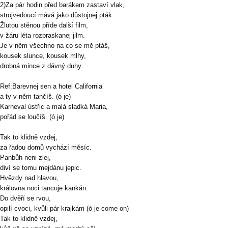
2)Za pár hodin před barákem zastaví vlak,
strojvedoucí mává jako důstojnej pták.
Žlutou stěnou příde další film,
v žáru léta rozpraskanej jilm.
Je v něm všechno na co se mě ptáš,
kousek slunce, kousek mlhy,
drobná mince z dávný duhy.
Ref:Barevnej sen a hotel California
a ty v něm tančíš. (ó je)
Karneval ústřic a malá sladká Maria,
pořád se loučíš. (ó je)
Tak to klidně vzdej,
za řadou domů vychází měsíc.
Panbůh neni zlej,
diví se tomu mejdánu jepic.
Hvězdy nad hlavou,
královna noci tancuje kankán.
Do dvěří se rvou,
opilí cvoci, kvůli pár krajkám (ó je come on)
Tak to klidně vzdej,