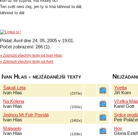
kůň už se vzpíná, má modrý oči.
Ten svět neni zlej, jen ty si líná táhnout to dál,
táhnout to dál
Přidal: Avril dne 24. 05. 2005 v 19:01.
Počet zobrazení: 266 (1).
» Zobrazit všechny texty od Ivan Hlas
» Zobrazit všechny texty od Avril
Ivan Hlas - nejžádanější texty
Nejžádaně
Šakalí Léta
Yvetta
Ivan Hlas
Jiří Korn
(2373x)
Na Kolena
Včelka Máj
Ivan Hlas
Karel Gott
(1550x)
Jednou Mi Fotr Povídá
Srdce prod
Ivan Hlas
Petr Poláče
(1401x)
Malagelo
Hoy
Ivan Hlas
Gloria Este
(1208x)