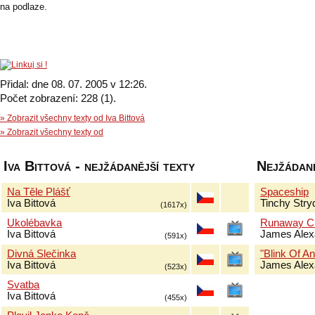
na podlaze.
Přidal: dne 08. 07. 2005 v 12:26.
Počet zobrazení: 228 (1).
» Zobrazit všechny texty od Iva Bittová
» Zobrazit všechny texty od
Iva Bittová - nejžádanější texty
Nejžádaně
Na Těle Plášť
Spaceship
Iva Bittová
Tinchy Stry
(1617x)
Ukolébavka
Runaway Ch
Iva Bittová
James Alex
(591x)
Divná Slečinka
"Blink Of An
Iva Bittová
James Alex
(523x)
Svatba
Iva Bittová
(455x)