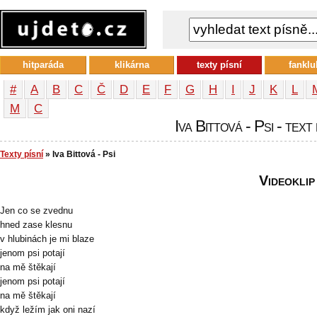
hitparáda
klikárna
texty písní
fanklu
#
A
B
C
Č
D
E
F
G
H
I
J
K
L
М
С
Iva Bittová - Psi - text
Texty písní
» Iva Bittová - Psi
Videoklip
Jen co se zvednu
hned zase klesnu
v hlubinách je mi blaze
jenom psi potají
na mě štěkají
jenom psi potají
na mě štěkají
když ležím jak oni nazí