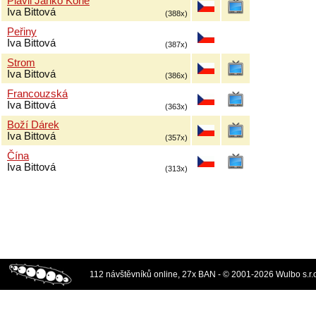
Plavil Janko Koně
Iva Bittová
(388x)
Peřiny
Iva Bittová
(387x)
Strom
Iva Bittová
(386x)
Francouzská
Iva Bittová
(363x)
Boží Dárek
Iva Bittová
(357x)
Čína
Iva Bittová
(313x)
112 návštěvníků online, 27x BAN - © 2001-2026 Wulbo s.r.o