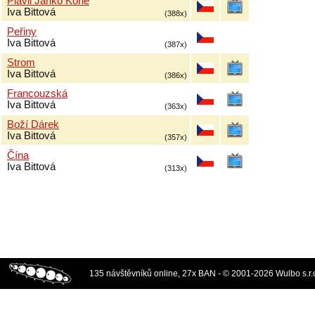
Plavil Janko Koně
Iva Bittová
(388x)
Peřiny
Iva Bittová
(387x)
Strom
Iva Bittová
(386x)
Francouzská
Iva Bittová
(363x)
Boží Dárek
Iva Bittová
(357x)
Čína
Iva Bittová
(313x)
135 návštěvníků online, 27x BAN - © 2001-2026 Wulbo s.r.o