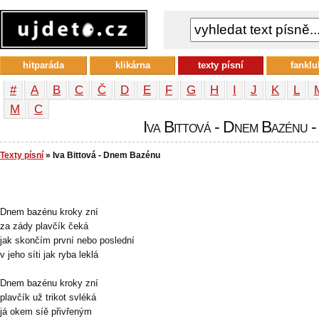
hitparáda
klikárna
texty písní
fanklu
#
A
B
C
Č
D
E
F
G
H
I
J
K
L
М
С
Iva Bittová - Dnem Bazénu - 
Texty písní
» Iva Bittová - Dnem Bazénu
Dnem bazénu kroky zní
za zády plavčík čeká
jak skončím první nebo poslední
v jeho síti jak ryba leklá
Dnem bazénu kroky zní
plavčík už trikot svléká
já okem síě přivřeným