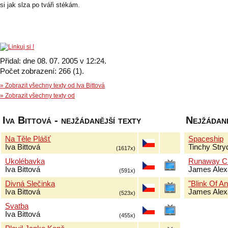
si jak slza po tváři stékám.
Přidal: dne 08. 07. 2005 v 12:24.
Počet zobrazení: 266 (1).
» Zobrazit všechny texty od Iva Bittová
» Zobrazit všechny texty od
Iva Bittová - nejžádanější texty
Nejžádaně
Na Těle Plášť
Spaceship
Iva Bittová
Tinchy Stry
(1617x)
Ukolébavka
Runaway Ch
Iva Bittová
James Alex
(591x)
Divná Slečinka
"Blink Of An
Iva Bittová
James Alex
(523x)
Svatba
Iva Bittová
(455x)