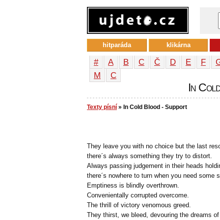
hitparáda
klikárna
#
A
B
C
Č
D
E
F
М
С
In Cold
Texty písní
» In Cold Blood - Support
They leave you with no choice but the last reso
there´s always something they try to distort.
Always passing judgement in their heads holdi
there´s nowhere to turn when you need some s
Emptiness is blindly overthrown.
Convenientally corrupted overcome.
The thrill of victory venomous greed.
They thirst, we bleed, devouring the dreams of