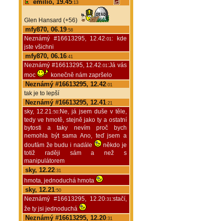
emilio, 19.45
:13
Glen Hansard (+56)
mfy870, 06.19
:58
Neznámý #16613295, 12.42
: kde
:01
jste všichni
mfy870, 06.16
:41
Neznámý #16613295, 12.42
:Já vás
:01
moc
konečně nám zapršelo
Neznámý #16613295, 12.42
:01
tak je to lepší
Neznámý #16613295, 12.41
:21
sky, 12.21
:Ne, já jsem duše v těle,
:50
tedy ve hmotě, stejně jako ty a ostatní
bytosti a taky nevím proč bych
nemohla být sama Ano, teď jsem a
doufám že budu i nadále
někdo je
totiž raději sám a než s
manipulátorem
sky, 12.22
:31
hmota, jednoduchá hmota
sky, 12.21
:50
Neznámý #16613295, 12.20
:stačí,
:31
že ty jsi jednoduchá
Neznámý #16613295, 12.20
:31