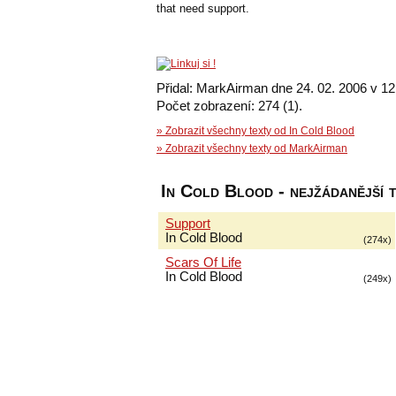
that need support.
Přidal: MarkAirman dne 24. 02. 2006 v 12
Počet zobrazení: 274 (1).
» Zobrazit všechny texty od In Cold Blood
» Zobrazit všechny texty od MarkAirman
In Cold Blood - nejžádanější 
Support
In Cold Blood
(274x)
Scars Of Life
In Cold Blood
(249x)