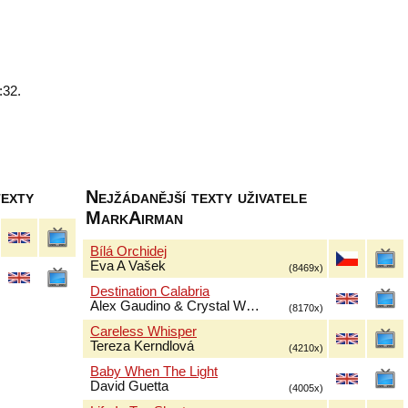
:32.
texty
Nejžádanější texty uživatele
MarkAirman
Bílá Orchidej
Eva A Vašek
(8469x)
Destination Calabria
Alex Gaudino & Crystal W…
(8170x)
Careless Whisper
Tereza Kerndlová
(4210x)
Baby When The Light
David Guetta
(4005x)