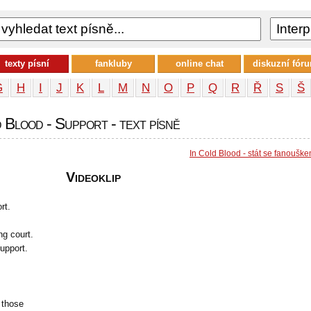
texty písní
fankluby
online chat
diskuzní fór
G
H
I
J
K
L
M
N
O
P
Q
R
Ř
S
Š
 Blood - Support - text písně
In Cold Blood - stát se fanoušk
Videoklip
rt.
ng court.
upport.
 those