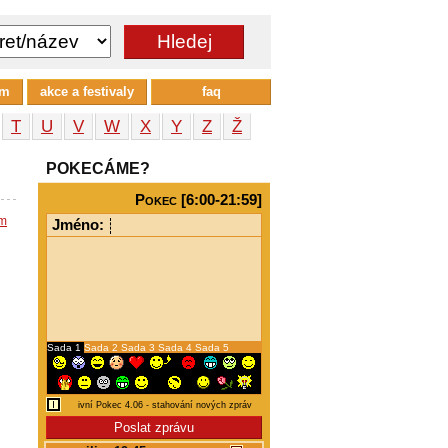
um
akce a festivaly
faq
T
U
V
W
X
Y
Z
Ž
POKECÁME?
Pokec [6:00-21:59]
em
Jméno:
Sada 1
Sada 2
Sada 3
Sada 4
Sada 5