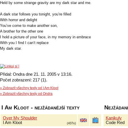
Held by some strange gravity are my dark star and me.
A dark star follows you tonight, you’re filled
With horror and delight
You’ve come to make another son,
A brother for the other one
I hold a picture of your face, in my memory in embrace
With you I find I can’t replace
My dark star.
Přidal: Ondra dne 21. 11. 2005 v 13:16.
Počet zobrazení: 217 (1).
» Zobrazit všechny texty od I Am Kloot
» Zobrazit všechny texty od Ondra
I Am Kloot - nejžádanější texty
Nejžádaně
Over My Shoulder
Kanikuly
I Am Kloot
Code Red
(437x)