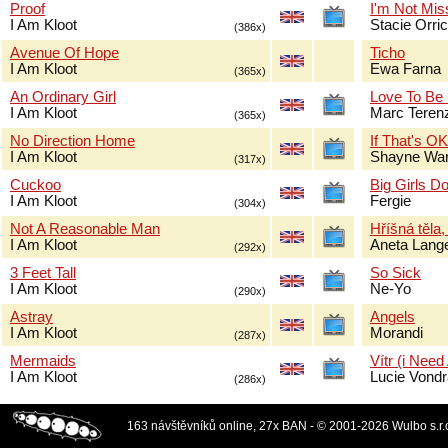
Proof
I'm Not Mis
I Am Kloot
Stacie Orri
(386x)
Avenue Of Hope
Ticho
I Am Kloot
Ewa Farna
(365x)
An Ordinary Girl
Love To Be
I Am Kloot
Marc Terenz
(365x)
No Direction Home
If That's O
I Am Kloot
Shayne Wa
(317x)
Cuckoo
Big Girls Do
I Am Kloot
Fergie
(304x)
Not A Reasonable Man
Hříšná těla,
I Am Kloot
Aneta Lang
(292x)
3 Feet Tall
So Sick
I Am Kloot
Ne-Yo
(290x)
Astray
Angels
I Am Kloot
Morandi
(287x)
Mermaids
Vítr (i Need
I Am Kloot
Lucie Vond
(286x)
163 návštěvníků online, 27x BAN - © 2001-2026 Wulbo s.r.o