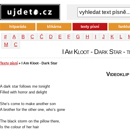
hitparáda
klikárna
texty písní
fanklu
#
A
B
C
Č
D
E
F
G
H
I
J
K
L
М
С
I Am Kloot - Dark Star - t
Texty písní
» I Am Kloot - Dark Star
Videoklip
A dark star follows me tonight
Filled with horror and delight
She’s come to make another son
A brother for the other one, who’s gone
The black storm on the pillow there,
Is the colour of her hair